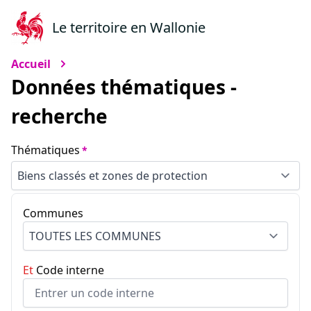
Le territoire en Wallonie
Accueil
Données thématiques -
recherche
Donnees Thematiques Recherche
Sélection de thématique
(obligatoire)
Thématiques
Champ obligatoire. La sélection d'une thématique rech
Critères de recherche
Communes
Les communes sans dossiers sont désactivées
Et
Code interne