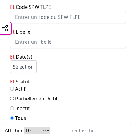
La recherche se met à jour automatiquement lors de la 
Et
Code SPW TLPE
La recherche se met à jour automatiquement lors de la 
Et
Libellé
La recherche se met à jour automatiquement lors de la 
Et
Date(s)
Sélectionnez d'abord un type de date pour activer les c
Et
Statut
Actif
Partiellement Actif
Inactif
Tous
Sélectionnez le statut des dossiers à afficher dans les r
Afficher