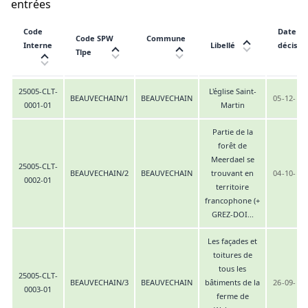
entrées
Colonne Code Interne, triable
Colonne 
Code
Date de
Colonne Code SPW Tlpe, triable
Colonne Commune, triable
Code SPW
Commune
Colonne Libellé, triable
Interne
Libellé
décisio
Tlpe
Liste des dossiers correspondant aux critères de recherche. 4398 
25005-CLT-
L'église Saint-
BEAUVECHAIN/1
BEAUVECHAIN
05-12-19
0001-01
Martin
Partie de la
forêt de
Meerdael se
25005-CLT-
BEAUVECHAIN/2
BEAUVECHAIN
trouvant en
04-10-19
0002-01
territoire
francophone (+
GREZ-DOI...
Les façades et
toitures de
tous les
25005-CLT-
BEAUVECHAIN/3
BEAUVECHAIN
bâtiments de la
26-09-19
0003-01
ferme de