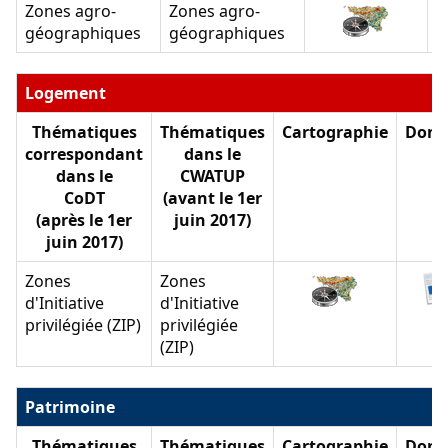
Zones agro-
Zones agro-
géographiques
géographiques
Logement
Thématiques
Thématiques
Cartographie
Donn
correspondant
dans le
dans le
CWATUP
CoDT
(avant le 1er
(après le 1er
juin 2017)
juin 2017)
Zones
Zones
d'Initiative
d'Initiative
privilégiée (ZIP)
privilégiée
(ZIP)
Patrimoine
Thématiques
Thématiques
Cartographie
Donn