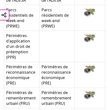
de l'ADESA
de l'ADESA
Parcs
Parcs
résidentiels de
résidentiels de
week-end
week-end
(PRWE)
(PRWE)
Périmètres
d'application
d'un droit de
préemption
(PPR)
Périmètres de
Périmètres de
reconnaissance
reconnaissance
économique
économique
(PRE)
(PRE)
Périmètres de
Périmètres de
remembrement
remembrement
urbain (PRU)
urbain (PRU)