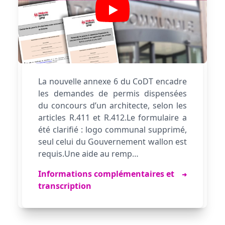
La nouvelle annexe 6 du CoDT encadre
les demandes de permis dispensées
du concours d’un architecte, selon les
articles R.411 et R.412.Le formulaire a
été clarifié : logo communal supprimé,
seul celui du Gouvernement wallon est
requis.Une aide au remp…
Flèche indiquant plus d'informations
Informations complémentaires et
➜
transcription